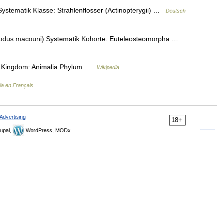
Systematik Klasse: Strahlenflosser (Actinopterygii) …
Deutsch
liodus macouni) Systematik Kohorte: Euteleosteomorpha …
ion Kingdom: Animalia Phylum …
Wikipedia
ia en Français
Advertising
18+
upal,
WordPress, MODx.