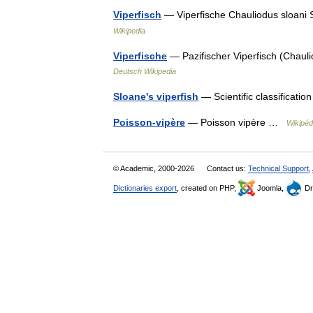
Viperfisch
— Viperfische Chauliodus sloani 
Wikipedia
Viperfische
— Pazifischer Viperfisch (Chau
Deutsch Wikipedia
Sloane's viperfish
— Scientific classificat
Poisson-vipère
— Poisson vipère …
Wikipéd
© Academic, 2000-2026
Contact us:
Technical Support
,
Dictionaries export
, created on PHP,
Joomla,
Dr