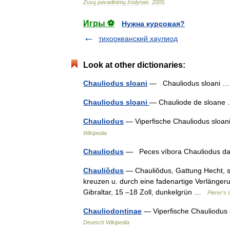
Žuvų
pavadinimų
žodynas
.
2005
.
Игры ⚽
Нужна курсовая?
тихоокеанский хаулиод
Look at other dictionaries:
Chauliodus sloani
— Chauliodus sloani
Chauliodus sloani
— Chauliode de sloan
Chauliodus
— Viperfische Chauliodus sloani
Wikipedia
Chauliodus
— Peces víbora Chauliodus 
Chauliŏdus
— Chauliŏdus, Gattung Hecht, s
kreuzen u. durch eine fadenartige Verlängerun
Gibraltar, 15 –18 Zoll, dunkelgrün …
Pierer's
Chauliodontinae
— Viperfische Chauliodus s
Deutsch Wikipedia