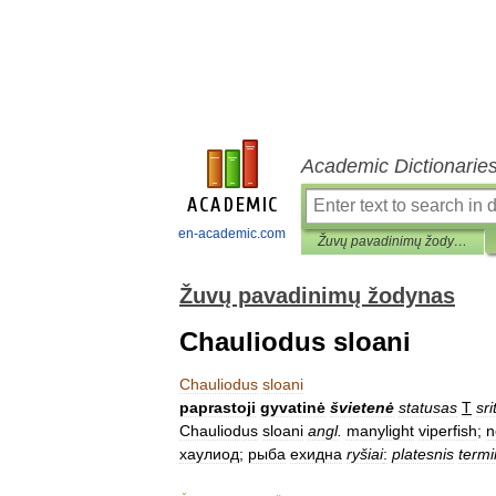
Academic Dictionarie
en-academic.com
Žuvų pavadinimų žodynas
Žuvų pavadinimų žodynas
Chauliodus sloani
Chauliodus
sloani
paprastoji
gyvatinė
švietenė
statusas
T
sri
Chauliodus
sloani
angl
.
manylight
viperfish
;
n
хаулиод
;
рыба
ехидна
ryšiai
:
platesnis
term