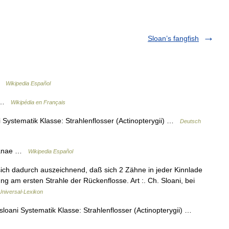
Sloan’s fangfish
 …
Wikipedia Español
e …
Wikipédia en Français
 Systematik Klasse: Strahlenflosser (Actinopterygii) …
Deutsch
danae …
Wikipedia Español
ich dadurch auszeichnend, daß sich 2 Zähne in jeder Kinnlade
g am ersten Strahle der Rückenflosse. Art :. Ch. Sloani, bei
 Universal-Lexikon
loani Systematik Klasse: Strahlenflosser (Actinopterygii) …