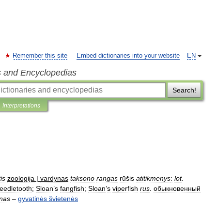
Remember this site
Embed dictionaries into your website
EN
s and Encyclopedias
Search!
Interpretations
tis
zoologija
|
vardynas
taksono
rangas
rūšis
atitikmenys
:
lot
.
eedletooth
;
Sloan
’
s
fangfish
;
Sloan
’
s
viperfish
rus
.
обыкновенный
inas
–
gyvatinės
švietenės